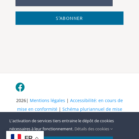
S'ABONNER
2026|
Mentions légales
|
Accessibilité: en cours de
mise en conformité
|
Schéma pluriannuel de mise
en accessibilité
| Tous droits réservés
L'activation de services tiers entraine le dépôt de cookies
nécessaires à leur fonctionnement.
Détails des cookies
FR