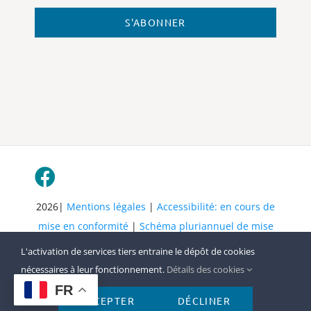
S'ABONNER
2026|
Mentions légales
|
Accessibilité: en cours de
mise en conformité
|
Schéma pluriannuel de mise
en accessibilité
| Tous droits réservés
L'activation de services tiers entraine le dépôt de cookies
nécessaires à leur fonctionnement.
Détails des cookies
FR
ACCEPTER
DÉCLINER