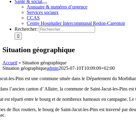
Santé & social
Annuaire & numéros d’urgence
Services sociaux
CCAS
Centre Hospitalier Intercommunal Redon-Carentoir
Rechercher:
Situation géographique
Accueil
»
Situation géographique
Situation géographique
admin
2025-07-10T10:09:09+02:00
Jacut-les-Pins est une commune située dans le Département du Morbihan
dans l’ancien canton d’ Allaire, la commune de Saint-Jacut-les-Pins est
at est réparti entre le bourg et de nombreux hameaux en campagne. Le te
es de flux routiers, le bourg de Saint-Jacut-les-Pins est traversé par de
ac.