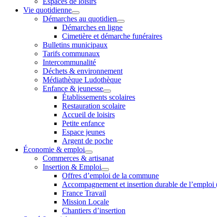
Espaces de loisirs
Vie quotidienne
Démarches au quotidien
Démarches en ligne
Cimetière et démarche funéraires
Bulletins municipaux
Tarifs communaux
Intercommunalité
Déchets & environnement
Médiathèque Ludothèque
Enfance & jeunesse
Établissements scolaires
Restauration scolaire
Accueil de loisirs
Petite enfance
Espace jeunes
Argent de poche
Économie & emploi
Commerces & artisanat
Insertion & Emploi
Offres d’emploi de la commune
Accompagnement et insertion durable de l’emploi
France Travail
Mission Locale
Chantiers d’insertion