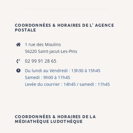
Samedi : 9h00 à 11h45
Levée du courrier : 14h45 / samedi : 11h45
COORDONNÉES & HORAIRES DE LA
MÉDIATHÈQUE
LUDOTHÈQUE
10 rue des Moulins
56220 Saint-jacut-Les-Pins
06 08 32 50 89
mediatheque@st-jacut-les-pins.fr
Mardi de 15h à 18h
Mercredi de 14h à 16h30
Samedi de 9h à 12h
Pendant les vacances scolaires :
Mardi de 15h à 18h
Mercredi de 14h à 17h