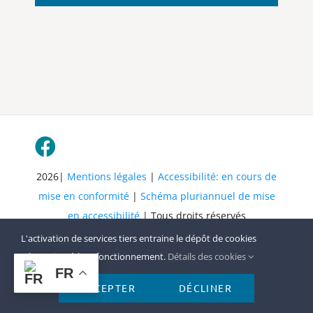
mise en conformité
|
Schéma pluriannuel de mise
en accessibilité
| Tous droits réservés
L'activation de services tiers entraine le dépôt de cookies
nécessaires à leur fonctionnement.
Détails des cookies
FR
ACCEPTER
DÉCLINER