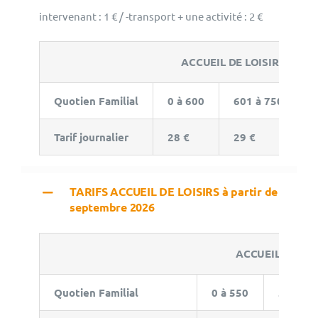
intervenant : 1 € / -transport + une activité : 2 €
ACCUEIL DE LOISIRS – SE
Quotien Familial
0 à 600
601 à 750
7
Tarif journalier
28 €
29 €
3
TARIFS ACCUEIL DE LOISIRS à partir de
septembre 2026
ACCUEIL DE LOI
Quotien Familial
0 à 550
551 à 7