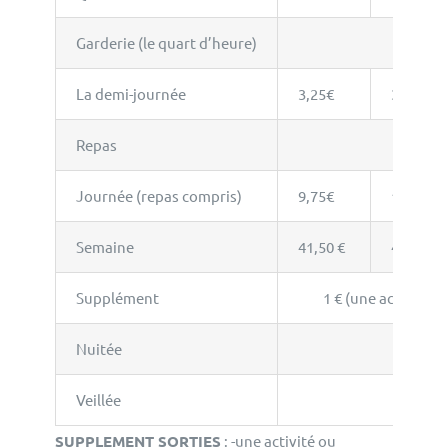
Garderie (le quart d’heure)
0,55
La demi-journée
3,25€
3,75€
Repas
Journée (repas compris)
9,75€
10,55€
Semaine
41,50 €
45,50 €
Supplément
1 € (une activité o
Nuitée
Veillée
SUPPLEMENT SORTIES
: -une activité ou