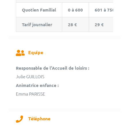
Quotien Familial
0 à 600
601 à 750
7
Tarif journalier
28 €
29 €
3
Equipe
Responsable de l’Accueil de loisirs :
Julie GUILLOIS
Animatrice enfance :
Emma PARISSE
Téléphone