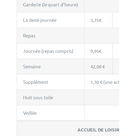
Garderie (le quart d’heure)
0,5
La demi-journée
3,35€
3,85€
Repas
Journée (repas compris)
9,95€
10,80€
Semaine
42,00 €
46,50 €
Supplément
1,50 € (une activité ou
Nuit sous toile
Veillée
ACCUEIL DE LOISIRS – SE