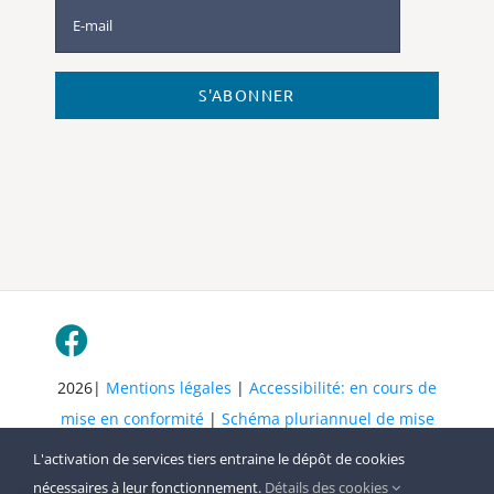
S'ABONNER
2026|
Mentions légales
|
Accessibilité: en cours de
mise en conformité
|
Schéma pluriannuel de mise
en accessibilité
| Tous droits réservés
L'activation de services tiers entraine le dépôt de cookies
nécessaires à leur fonctionnement.
Détails des cookies